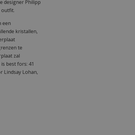
e designer Philipp
outfit.
n een
lende kristallen,
erplaat
grenzen te
plaat zal
is best fors: 41
r Lindsay Lohan,