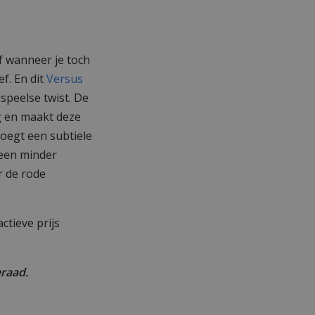
f wanneer je toch
f. En dit
Versus
speelse twist. De
g en maakt deze
voegt een subtiele
 een minder
r de rode
ctieve prijs
eraad.