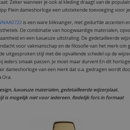
aat. Zeker wanneer je ook al kleding draagt van de populair
ilipp Plein dameshorloge een uitstekende toevoeging voor je 
 PWNAA0722
is een ware blikvanger, met gedurfde accenten e
thetiek. De combinatie van hoogwaardige materialen, opval
amheid en een luxueuze uitstraling. De gedetailleerde wijz
andacht voor vakmanschap en de filosofie van het merk om 
de uitgesproken stijl met die opvallende schedel op de wijzer
ij ieders smaak passen. Je moet maar durven! En dit horloge 
air dameshorloge van een merk dat o.a. gedragen wordt doo
a Ora.
esign, luxueuze materialen, gedetailleerde wijzerplaat.
jl is mogelijk niet voor iedereen. Redelijk fors in formaat