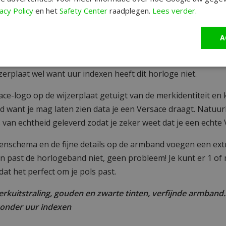
enorme schare fans. Heren én dames. De
VCO100017 Palazzo
acy Policy
en het
Safety Center
raadplegen.
Lees verder.
jdloze elegantie en luxueuze verfijning. Met rondingen en gl
oge op en top vrouwelijk.
A
t de klassieke stijl uit waar het merk om bekend staat, met
 bijzondere combinatie van chique én stoer maken.
jzerplaat wel want uur indexen heeft dit horloge niet.
ce-logo op de wijzerplaat getuigt van de merkidentiteit en k
d want je mag laten zien data je een Versace draagt. Natuurlij
 van echtheid geleverd zodat je zeker weet dat je een echte 
renschema en de fijne details op de armband voegen een ext
n past de horlogeband niet, geen probleem! Je kunt er 1 of
at het perfect om je pols past.
erkuitstraling, gouden en zwarte tinten, verfijnde armband.
 zonder uur indexen