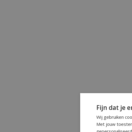
Geraffinee
Fijn dat je e
Wij gebruiken co
Met jouw toestem
4. Versace VC
gepersonaliseerd