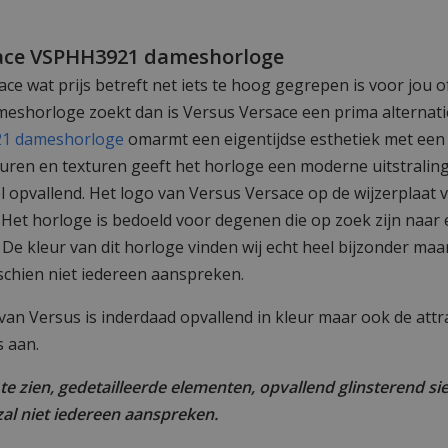
sace VSPHH3921 dameshorloge
e wat prijs betreft net iets te hoog gegrepen is voor jou o
eshorloge zoekt dan is Versus Versace een prima alternatie
21 dameshorloge
omarmt een eigentijdse esthetiek met een 
uren en texturen geeft het horloge een moderne uitstralin
 opvallend. Het logo van Versus Versace op de wijzerplaat 
. Het horloge is bedoeld voor degenen die op zoek zijn naar
. De kleur van dit horloge vinden wij echt heel bijzonder maa
sschien niet iedereen aanspreken.
an Versus is inderdaad opvallend in kleur maar ook de attra
 aan.
e zien, gedetailleerde elementen, opvallend glinsterend si
zal niet iedereen aanspreken.