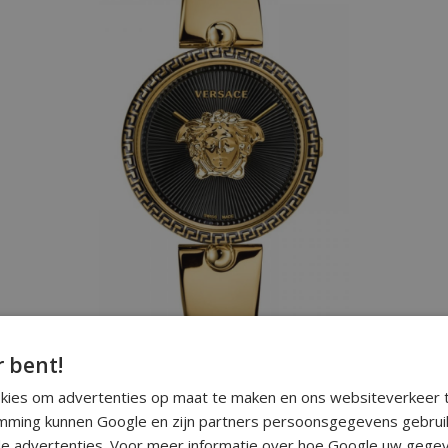
rde afwerking | Quartz | 38 mm kastdoorsnede | Waterdic
r bent!
okies om advertenties op maat te maken en ons websiteverkeer t
ming kunnen Google en zijn partners persoonsgegevens gebrui
O100017 dameshorloge
e advertenties. Voor meer informatie over hoe Google uw gegev