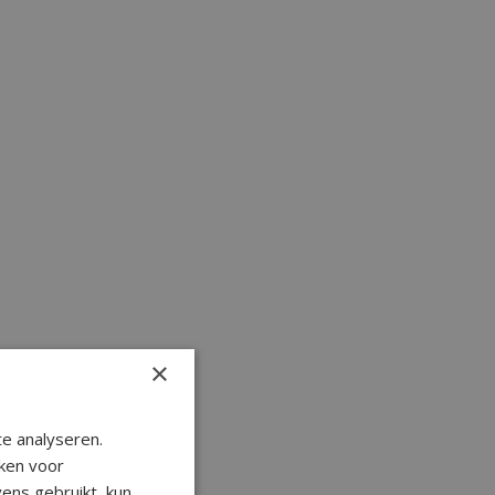
×
ht tot 5ATM
e analyseren.
ken voor
ens gebruikt, kun