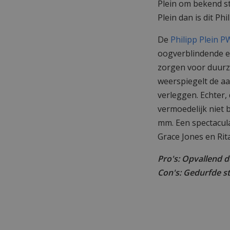
Plein om bekend st
Plein dan is dit Ph
De
Philipp Plein
oogverblindende es
zorgen voor duurza
weerspiegelt de a
verleggen. Echter, 
vermoedelijk niet b
mm. Een spectacul
Grace Jones en Rit
Pro's: Opvallend d
Con's: Gedurfde sti