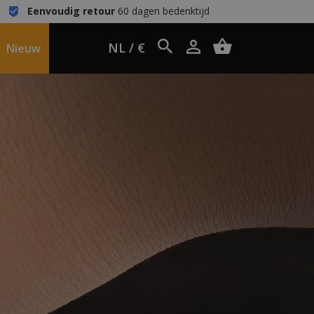
Eenvoudig retour
60 dagen bedenktijd
NL / €
Nieuw