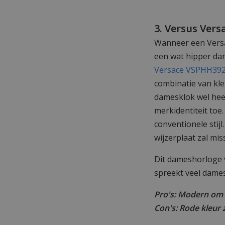
3. Versus Ver
Wanneer een Versac
een wat hipper dam
Versace VSPHH39
combinatie van kle
damesklok wel heel
merkidentiteit toe
conventionele stijl
wijzerplaat zal mi
Dit dameshorloge v
spreekt veel dames
Pro's: Modern om t
Con's: Rode kleur 