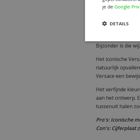
Versace kent een 
je de
Google Priv
een symbool van ti
Versace dameshorl
DETAILS
Het horloge straal
tinten die het een
Bijzonder is die wi
Het iconische Versa
natuurlijk opvallen
Versace een bewijs
Het verfijnde kleu
aan het ontwerp. E
tussenuit halen zod
Pro's: Iconische m
Con's: Cijferplaat