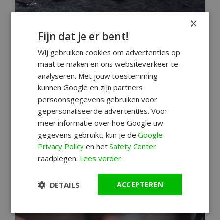
×
Fijn dat je er bent!
Citizen Super Titanium™ voor het
eerst gebruikt bij commerciële
Wij gebruiken cookies om advertenties op
maat te maken en ons websiteverkeer te
maanlanding
analyseren. Met jouw toestemming
Citizen Super Titanium
Super Titanium
kunnen Google en zijn partners
persoonsgegevens gebruiken voor
CITIZEN's Super Titanium™ maakt zijn
gepersonaliseerde advertenties. Voor
debuut in de ruimte, toegepast in de eerste
meer informatie over hoe Google uw
commerciële maanlanding met de Japanse
gegevens gebruikt, kun je de
Google
maanlander RESILIENCE en rover van ispace.
Privacy Policy
en het
Safety Center
raadplegen.
Lees verder.
Lees meer
DETAILS
ACCEPTEREN