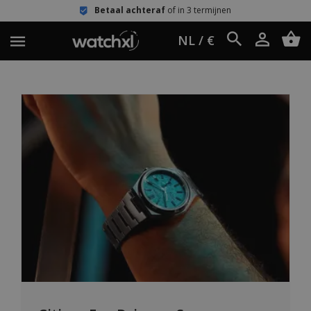
Betaal achteraf
of in 3 termijnen
NL / €