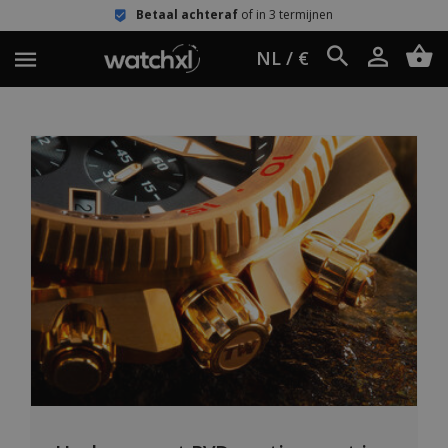
Betaal achteraf
of in 3 termijnen
NL / €