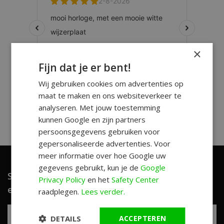
×
Fijn dat je er bent!
Wij gebruiken cookies om advertenties op
maat te maken en ons websiteverkeer te
analyseren. Met jouw toestemming
kunnen Google en zijn partners
persoonsgegevens gebruiken voor
gepersonaliseerde advertenties. Voor
meer informatie over hoe Google uw
gegevens gebruikt, kun je de
Google
Schrijf je in en ontvang unieke aanbiedingen
Privacy Policy
en het
Safety Center
en leuke tips!
raadplegen.
Lees verder.
DETAILS
ACCEPTEREN