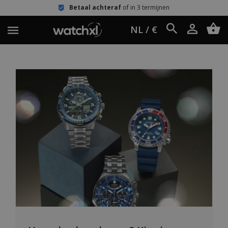
Betaal achteraf
of in 3 termijnen
NL / €