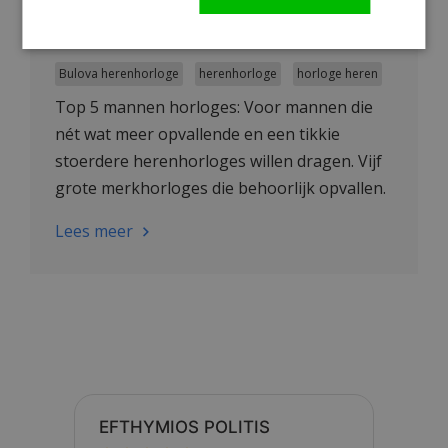
Mannen horloges: Top 5
uurwerken voor mannen
Bulova herenhorloge
herenhorloge
horloge heren
Top 5 mannen horloges: Voor mannen die
nét wat meer opvallende en een tikkie
stoerdere herenhorloges willen dragen. Vijf
grote merkhorloges die behoorlijk opvallen.
Bekijk onze Top 5.
Lees meer