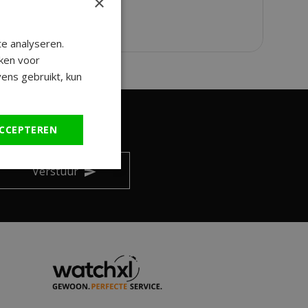
×
e analyseren.
ken voor
ens gebruikt, kun
CCEPTEREN
ngen en leuke tips!
Verstuur