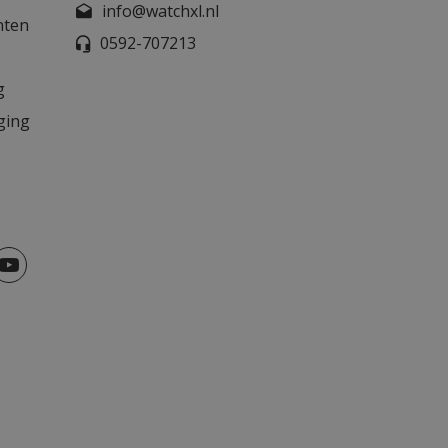
info@watchxl.nl
nten
0592-707213
g
ging