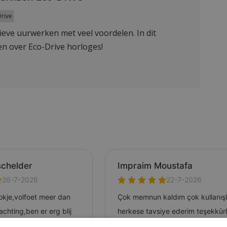
rive
tieve uurwerken met veel voordelen. In dit
en over Eco-Drive horloges!