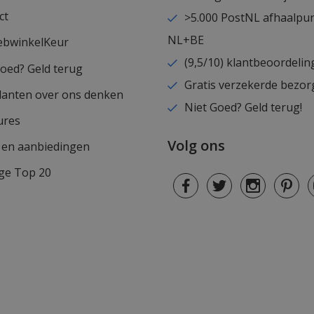
ct
>5.000 PostNL afhaalpu
NL+BE
ebwinkelKeur
(9,5/10) klantbeoordelin
goed? Geld terug
Gratis verzekerde bezor
lanten over ons denken
Niet Goed? Geld terug!
ures
Volg ons
s en aanbiedingen
ge Top 20