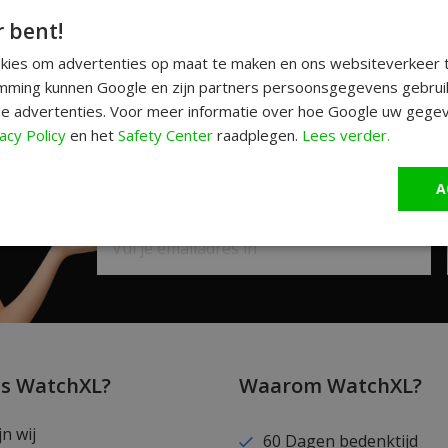
r bent!
okies om advertenties op maat te maken en ons websiteverkeer t
ming kunnen Google en zijn partners persoonsgegevens gebrui
e advertenties. Voor meer informatie over hoe Google uw gegev
acy Policy
en het
Safety Center
raadplegen.
Lees verder.
A
Schrijf je in en ontvang unieke aanbiedi
is WatchXL?
Waarom WatchXL?
jn wij
60 Dagen bedenktijd