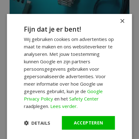
×
Fijn dat je er bent!
Ontdek Citizen Tsuyosa:
Wij gebruiken cookies om advertenties op
Opvallend & sterke prestaties!
maat te maken en ons websiteverkeer te
analyseren. Met jouw toestemming
automatische horloges
Citizen
Citizen horloges
kunnen Google en zijn partners
Ontdek Citizen Tsuyosa: sterke en
persoonsgegevens gebruiken voor
opvallende automatische horloges. Een
gepersonaliseerde advertenties. Voor
ongeëvenaarde en aantrekkelijke
meer informatie over hoe Google uw
horlogecollectie.
gegevens gebruikt, kun je de
Google
Privacy Policy
en het
Safety Center
Lees meer
raadplegen.
Lees verder.
DETAILS
ACCEPTEREN