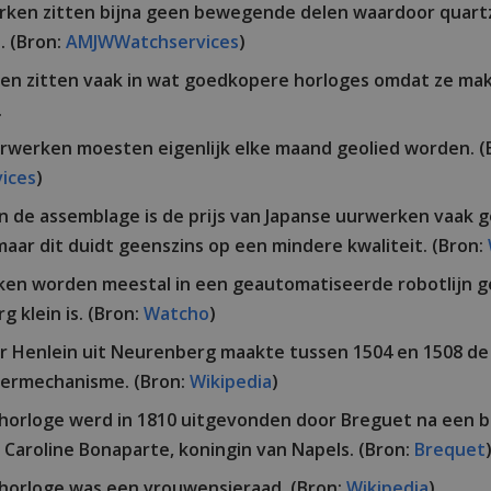
erken zitten bijna geen bewegende delen waardoor quart
. (Bron:
AMJWWatchservices
)
n zitten vaak in wat goedkopere horloges omdat ze makk
.
rwerken moesten eigenlijk elke maand geolied worden. (
ices
)
n de assemblage is de prijs van Japanse uurwerken vaak 
maar dit duidt geenszins op een mindere kwaliteit. (Bron:
ken worden meestal in een geautomatiseerde robotlijn 
 klein is. (Bron:
Watcho
)
r Henlein uit Neurenberg maakte tussen 1504 en 1508 de
eermechanisme. (Bron:
Wikipedia
)
horloge werd in 1810 uitgevonden door Breguet na een bes
n Caroline Bonaparte, koningin van Napels. (Bron:
Brequet
horloge was een vrouwensieraad. (Bron:
Wikipedia
)