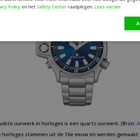
acy Policy
en het
Safety Center
raadplegen.
Lees verder.
A
ikte uurwerk in horloges is een quartz uurwerk. (Bron:
A
 horloges stammen uit de 16e eeuw en werden gemaakt in