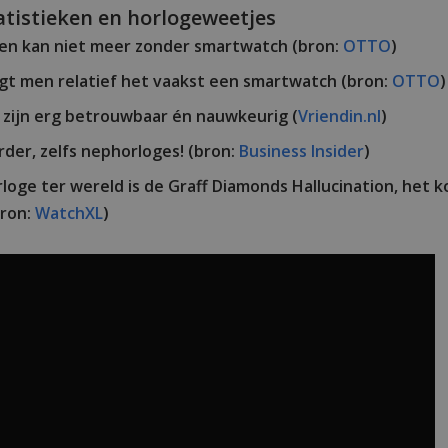
atistieken en horlogeweetjes
wen kan niet meer zonder smartwatch (bron:
OTTO
)
gt men relatief het vaakst een smartwatch (bron:
OTTO
)
zijn erg betrouwbaar én nauwkeurig (
Vriendin.nl
)
rder, zelfs nephorloges! (bron:
Business Insider
)
oge ter wereld is de Graff Diamonds Hallucination, het ko
bron:
WatchXL
)