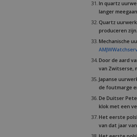
In quartz uurw
langer meegaan
Quartz uurwerke
produceren zijn
Mechanische uu
AMJWWatchserv
Door de aard va
van Zwitserse, 
Japanse uurwer
de foutmarge erg
De Duitser Pete
klok met een v
Het eerste pols
van dat jaar va
Het eerste pols