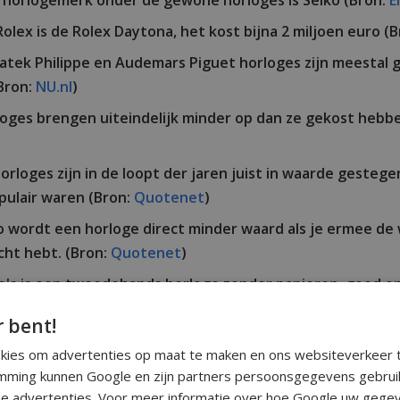
 horlogemerk onder de gewone horloges is Seiko (Bron:
E
olex is de Rolex Daytona, het kost bijna 2 miljoen euro (
 Patek Philippe en Audemars Piguet horloges zijn meestal
Bron:
NU.nl
)
oges brengen uiteindelijk minder op dan ze gekost hebbe
rloges zijn in de loopt der jaren juist in waarde gesteg
opulair waren (Bron:
Quotenet
)
o wordt een horloge direct minder waard als je ermee de 
cht hebt. (Bron:
Quotenet
)
to's is een tweedehands horloge zonder papieren, goed 
gebox een stuk minder waard. (Bron:
Quotenet
)
r bent!
n van de belangrijkste redenen waarom verzamelaars veel
okies om advertenties op maat te maken en ons websiteverkeer t
rloges. (Bron:
Quotenet
)
ming kunnen Google en zijn partners persoonsgegevens gebrui
e advertenties. Voor meer informatie over hoe Google uw gegev