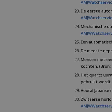
AMJWatchservi
De eerste auto
AMJWatchservi
Mechanische uur
AMJWWatchserv
Een automatisc
De meeste neph
Mensen met een
kochten. (Bron:
Het quartz uurw
gebruikt wordt.
Vooral Japanse 
Zwitserse horl
AMJWWatchserv