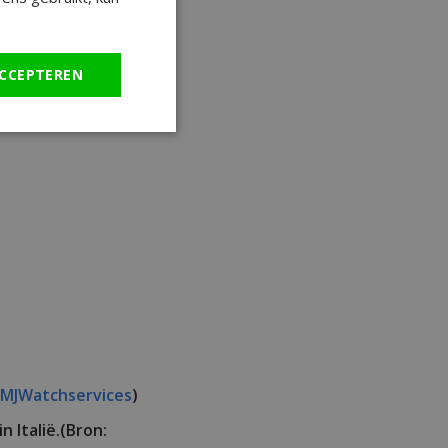
CCEPTEREN
MJWatchservices
)
 Italië.(Bron: