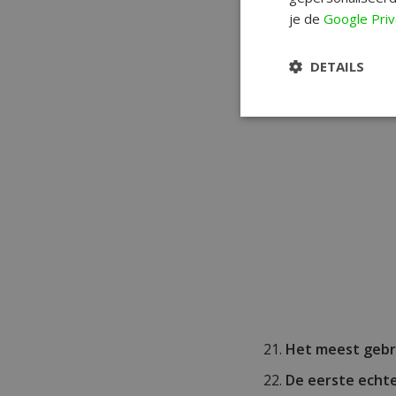
je de
Google Priv
DETAILS
Het meest gebru
De eerste echte