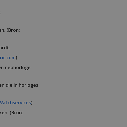
:
n. (Bron:
ordt.
ric.com
)
en nephorloge
n die in horloges
atchservices
)
en. (Bron: