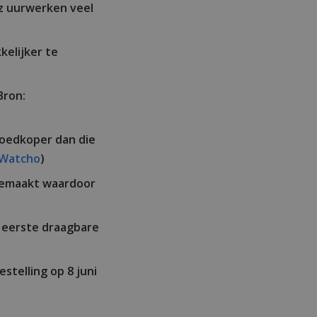
z uurwerken veel
elijker te
Bron:
goedkoper dan die
Watcho
)
gemaakt waardoor
 eerste draagbare
telling op 8 juni
)