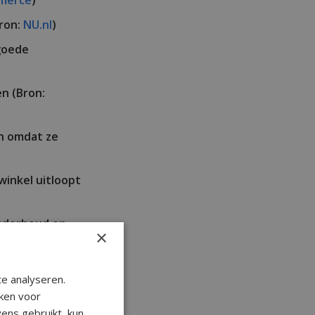
merce
)
Bron:
NU.nl
)
 goede
n (Bron:
en omdat ze
winkel uitloopt
onderhoud en
×
 geld uitgeven
e analyseren.
ken voor
ens gebruikt, kun