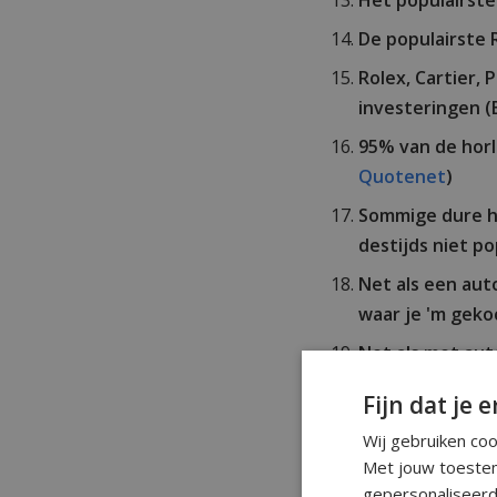
Het populairste
De populairste R
Rolex, Cartier,
investeringen (
95% van de horl
Quotenet
)
Sommige dure ho
destijds niet p
Net als een aut
waar je 'm geko
Net als met au
originele horlo
Fijn dat je e
Schaarste is ee
Wij gebruiken co
aan sommige ho
Met jouw toestem
gepersonaliseerd