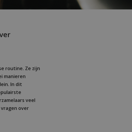
over
e routine. Ze zijn
lei manieren
in. In dit
opulairste
rzamelaars veel
 vragen over