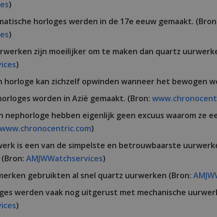
ces
)
matische horloges werden in de 17e eeuw gemaakt. (Bron
ces
)
werken zijn moeilijker om te maken dan quartz uurwerke
ices
)
h horloge kan zichzelf opwinden wanneer het bewogen w
orloges worden in Azië gemaakt. (Bron:
www.chronocent
 nephorloge hebben eigenlijk geen excuus waarom ze e
www.chronocentric.com
)
erk is een van de simpelste en betrouwbaarste uurwerke
 (Bron:
AMJWWatchservices
)
merken gebruikten al snel quartz uurwerken (Bron:
AMJWW
oges werden vaak nog uitgerust met mechanische uurwerk
ices
)