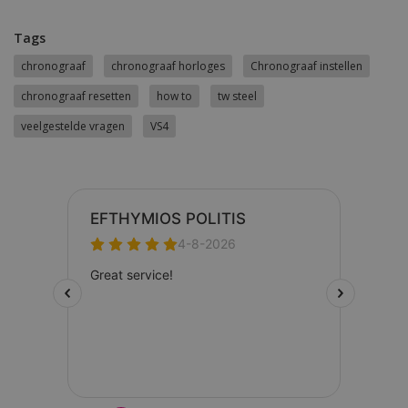
Tags
chronograaf
chronograaf horloges
Chronograaf instellen
chronograaf resetten
how to
tw steel
veelgestelde vragen
VS4