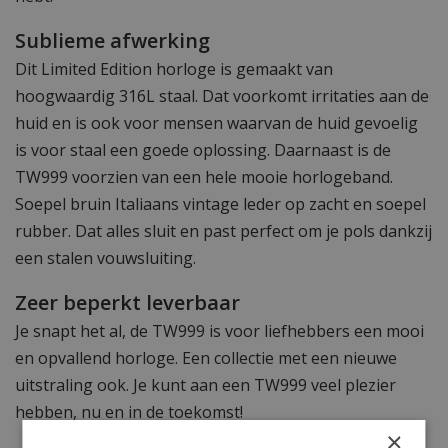
Sublieme afwerking
Dit Limited Edition horloge is gemaakt van
hoogwaardig 316L staal. Dat voorkomt irritaties aan de
huid en is ook voor mensen waarvan de huid gevoelig
is voor staal een goede oplossing. Daarnaast is de
TW999 voorzien van een hele mooie horlogeband.
Soepel bruin Italiaans vintage leder op zacht en soepel
rubber. Dat alles sluit en past perfect om je pols dankzij
een stalen vouwsluiting.
Zeer beperkt leverbaar
Je snapt het al, de TW999 is voor liefhebbers een mooi
en opvallend horloge. Een collectie met een nieuwe
uitstraling ook. Je kunt aan een TW999 veel plezier
hebben, nu en in de toekomst!
×