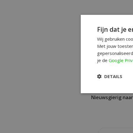
Fijn dat je e
✅ Pure Zwitserse k
✅ Lichtgevende wi
Wij gebruiken co
Met jouw toestem
✅ Chronograaf + 
gepersonaliseerd
je de
Google Priv
DETAILS
Nieuwsgierig naar