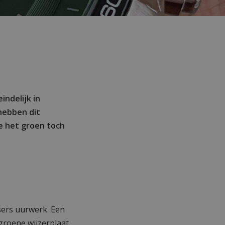
eindelijk in
 hebben dit
e het groen toch
sers uurwerk. Een
roene wijzerplaat