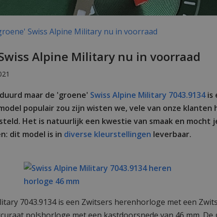
roene' Swiss Alpine Military nu in voorraad
Swiss Alpine Military nu in voorraad
021
eduurd maar de 'groene'
Swiss Alpine Military 7043.9134
is 
 model populair zou zijn wisten we, vele van onze klanten
teld. Het is natuurlijk een kwestie van smaak en mocht j
n: dit model is in
diverse kleurstellingen
leverbaar.
litary 7043.9134 is een Zwitsers herenhorloge met een Zwit
curaat polshorloge met een kastdoorsnede van 46 mm. De g