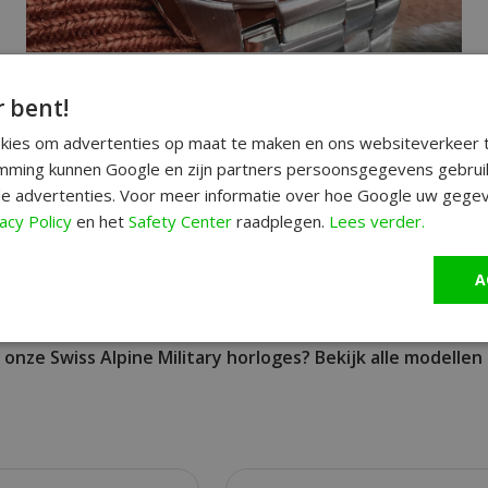
r bent!
waliteit - Swiss made
jzers en indexen
okies om advertenties op maat te maken en ons websiteverkeer t
ming kunnen Google en zijn partners persoonsgegevens gebrui
tachymeter
e advertenties. Voor meer informatie over hoe Google uw gegev
acy Policy
en het
Safety Center
raadplegen.
Lees verder.
A
 onze Swiss Alpine Military horloges? Bekijk alle modellen