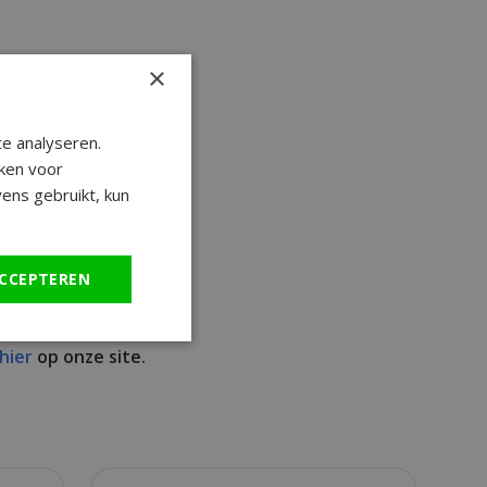
×
e analyseren.
ken voor
ens gebruikt, kun
CCEPTEREN
hier
op onze site.