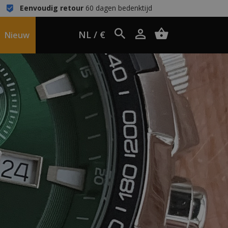
Eenvoudig retour
60 dagen bedenktijd
NL / €
Nieuw