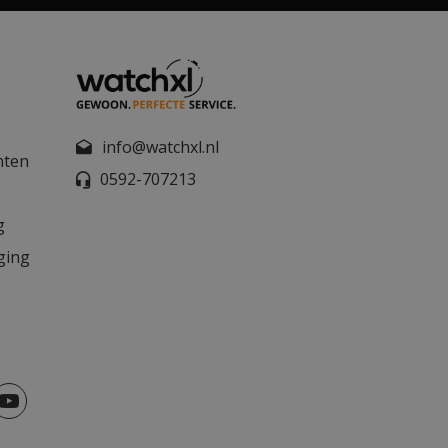
info@watchxl.nl
nten
0592-707213
g
ging