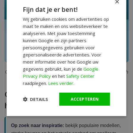
×
Fijn dat je er bent!
Wij gebruiken cookies om advertenties op
maat te maken en ons websiteverkeer te
analyseren. Met jouw toestemming
kunnen Google en zijn partners
persoonsgegevens gebruiken voor
gepersonaliseerde advertenties. Voor
meer informatie over hoe Google uw
gegevens gebruikt, kun je de
Google
Citizen Tsuyosa: prachtige herenhorloges met automatisch
Privacy Policy
en het
Safety Center
uurwerk.
raadplegen.
Lees verder.
Onze selectie: automatische
DETAILS
ACCEPTEREN
horloges voor heren
Op zoek naar inspiratie:
bekijk populaire modellen,