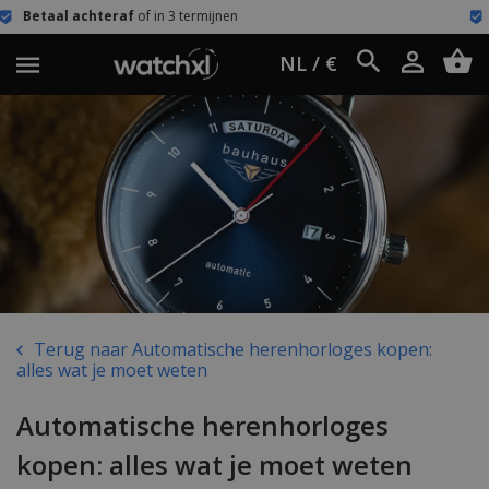
 in 3 termijnen
Eenvoudig retour
60 
NL / €
Terug naar Automatische herenhorloges kopen:
alles wat je moet weten
Automatische herenhorloges
kopen: alles wat je moet weten