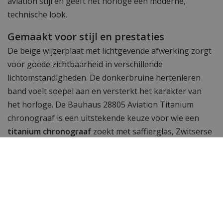
aviation stijl en geeft het horloge een moderne,
technische look.
Gemaakt voor stijl en prestaties
De beige wijzerplaat met lichtgevende afwerking zorgt
voor goede zichtbaarheid in verschillende
lichtomstandigheden. De donkerbruine hertenleren
band voelt soepel aan en versterkt het karakter van
het horloge. De Bauhaus 28805 Aviation Titanium
chronograaf is een uitstekende keuze voor wie een
titanium chronograaf
zoekt met saffierglas, Zwitserse
techniek en Duitse productie in Ruhla.
Specificaties
Merk
Bauhaus