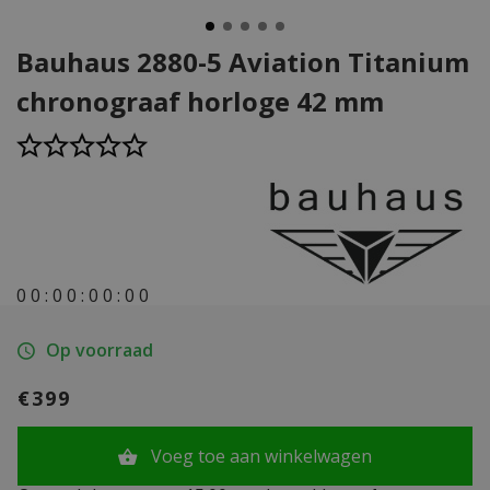
Bauhaus 2880-5 Aviation Titanium
chronograaf horloge 42 mm
0
0
:
0
0
:
0
0
:
0
0
Op voorraad
€399
Voeg toe aan winkelwagen