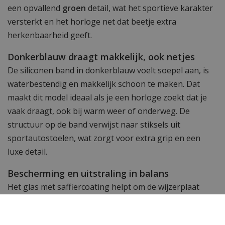
een opvallend
groen
detail, wat het sportieve karakter
versterkt en het horloge net dat beetje extra
herkenbaarheid geeft.
Donkerblauw draagt makkelijk, ook netjes
De siliconen band in donkerblauw voelt soepel aan, is
waterbestendig en makkelijk schoon te maken. Dat
maakt dit model ideaal als je een horloge zoekt dat je
vaak draagt, ook bij warm weer of onderweg. De
structuur op de band verwijst naar stiksels uit
sportautostoelen, wat zorgt voor extra grip en een
luxe detail.
Bescherming en uitstraling in balans
Het glas met saffiercoating helpt om de wijzerplaat
beter te beschermen tegen kleine krasjes. Daardoor
blijft het horloge langer strak, ook bij intensief gebruik.