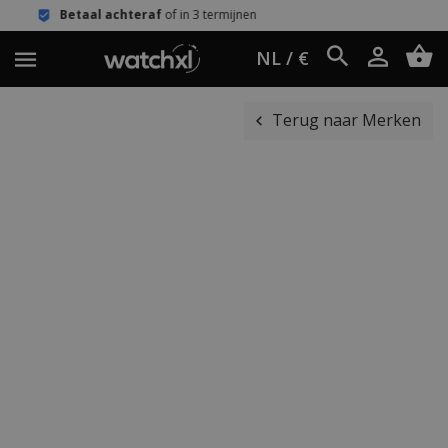
hteraf
of in 3 termijnen
Eenvoudig re
NL / €
Terug naar Merken