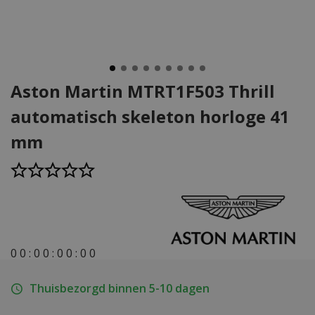
Aston Martin MTRT1F503 Thrill
automatisch skeleton horloge 41
mm
0
0
:
0
0
:
0
0
:
0
0
Thuisbezorgd binnen 5-10 dagen