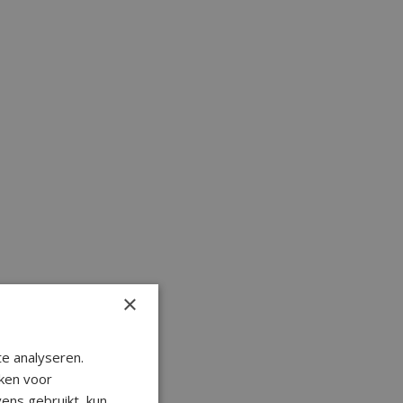
×
e analyseren.
ken voor
ens gebruikt, kun