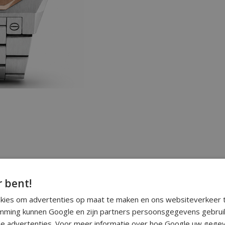
r bent!
okies om advertenties op maat te maken en ons websiteverkeer t
ming kunnen Google en zijn partners persoonsgegevens gebrui
e advertenties. Voor meer informatie over hoe Google uw gegev