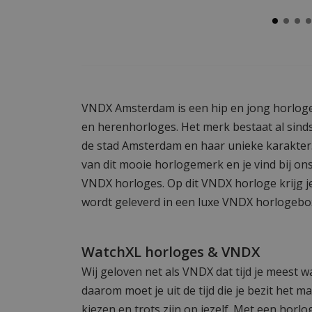
VNDX Amsterdam is een hip en jong horlog
en herenhorloges. Het merk bestaat al sinds
de stad Amsterdam en haar unieke karakter. 
van dit mooie horlogemerk en je vind bij on
VNDX horloges. Op dit VNDX horloge krijg je
wordt geleverd in een luxe VNDX horlogebo
WatchXL horloges & VNDX
Wij geloven net als VNDX dat tijd je meest wa
daarom moet je uit de tijd die je bezit het m
kiezen en trots zijn op jezelf. Met een ho