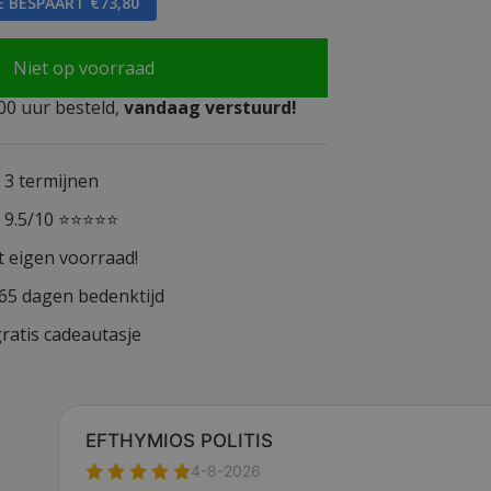
E BESPAART €73,80
Niet op voorraad
0 uur besteld,
vandaag verstuurd!
n 3 termijnen
n 9.5/10 ⭐⭐⭐⭐⭐
t eigen voorraad!
365 dagen bedenktijd
ratis cadeautasje