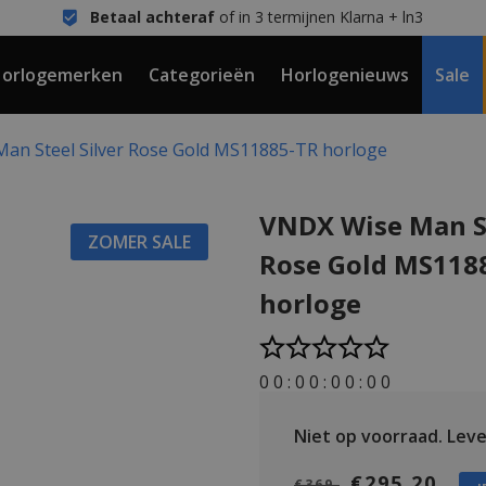
Betaal achteraf
of in 3 termijnen Klarna + ln3
orlogemerken
Categorieën
Horlogenieuws
Sale
an Steel Silver Rose Gold MS11885-TR horloge
VNDX Wise Man St
ZOMER SALE
Rose Gold MS118
horloge
0
0
:
0
0
:
0
0
:
0
0
Niet op voorraad.
Lever
€295,20
€369