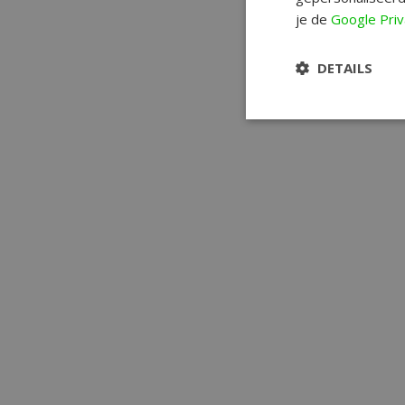
je de
Google Priv
DETAILS