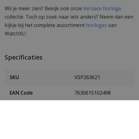
Wil je meer zien? Bekijk ook onze
Versace horloge
collectie. Toch op zoek naar iets anders? Neem dan een
kijkje bij het complete assortiment
horloges
van
WatchXL!
Specificaties
SKU
VSP263621
EAN Code
7630615102498
Heren of dames
Dames horloge
Materiaal behuizing
Edelstaal