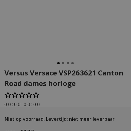
Versus Versace VSP263621 Canton
Road dames horloge
0
0
:
0
0
:
0
0
:
0
0
Niet op voorraad.
Levertijd: niet meer leverbaar