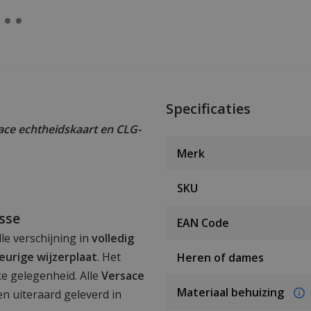
Specificaties
ce echtheidskaart en CLG-
Merk
SKU
sse
EAN Code
lle verschijning in
volledig
leurige wijzerplaat
. Het
Heren of dames
lke gelegenheid. Alle
Versace
Materiaal behuizing
n uiteraard geleverd in