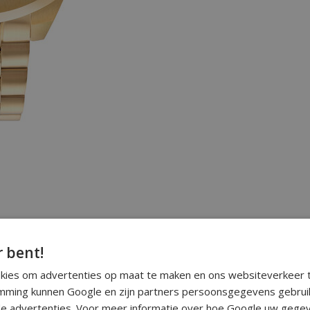
r bent!
okies om advertenties op maat te maken en ons websiteverkeer t
ming kunnen Google en zijn partners persoonsgegevens gebrui
e advertenties. Voor meer informatie over hoe Google uw gegev