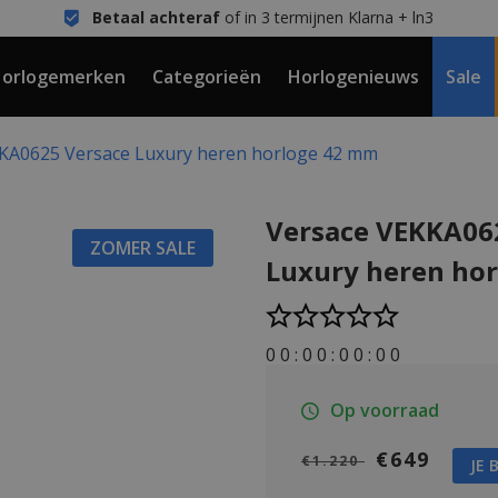
Betaal achteraf
of in 3 termijnen Klarna + ln3
orlogemerken
Categorieën
Horlogenieuws
Sale
KA0625 Versace Luxury heren horloge 42 mm
Versace VEKKA06
ZOMER SALE
Luxury heren ho
0
0
:
0
0
:
0
0
:
0
0
Op voorraad
€649
€1.220
JE 