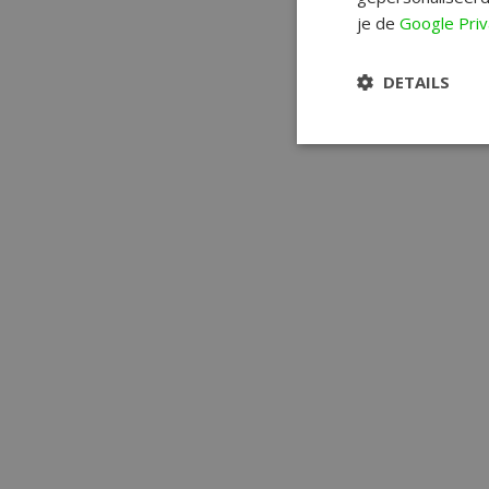
je de
Google Priv
DETAILS