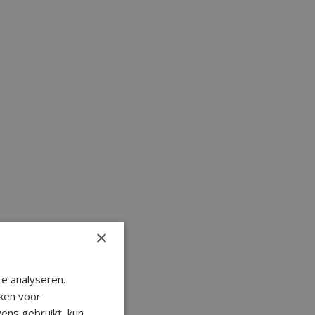
×
e analyseren.
ken voor
ens gebruikt, kun