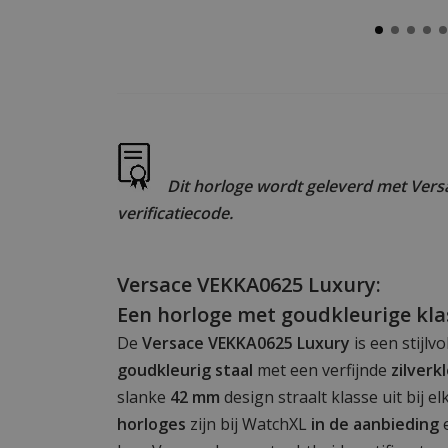
Dit horloge wordt geleverd met Versa
verificatiecode.
Versace VEKKA0625 Luxury:
Een horloge met goudkleurige kla
De
Versace VEKKA0625 Luxury
is een stijlvo
goudkleurig staal
met een verfijnde
zilverk
slanke
42 mm
design straalt klasse uit bij e
horloges
zijn bij WatchXL
in de aanbieding
e