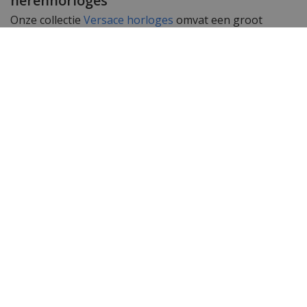
herenhorloges
Onze collectie
Versace horloges
omvat een groot
aantal exclusieve Swiss Made Versace dameshorloges
en Versace herenhorloges. Subtiele uurwerken
gemaakt met passie en geschikt om te dragen bij elk
kledingstuk. De Swiss Made uurwerken in deze
horloges garanderen een perfecte tijdsloop en
accurate tijdsweergave.
Wil je meer horloges zien?
Vind de populairste
Versace horloges
bij
WatchXL
,
jouw Versace dealer. Is een Versace horloge toch
niet wat je zoekt? Bekijk hier
alle horloges van
WatchXL.