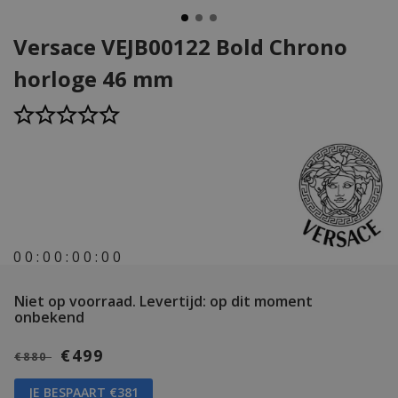
Versace VEJB00122 Bold Chrono
horloge 46 mm
0
0
:
0
0
:
0
0
:
0
0
Niet op voorraad.
Levertijd: op dit moment
onbekend
€499
€880
JE BESPAART €381