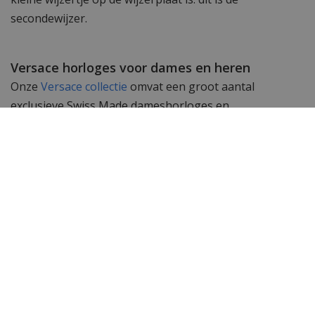
secondewijzer.
Versace horloges voor dames en heren
Onze
Versace collectie
omvat een groot aantal
exclusieve Swiss Made dameshorloges en
herenhorloges. Subtiele uurwerken gemaakt met
passie en geschikt om te dragen bij elk kledingstuk. De
Swiss Made uurwerken in deze horloges garanderen
een perfecte tijdsloop en accurate tijdsweergave.
Wil je meer zien? Bekijk ook de andere
Versace heren
horloges
of de gehele
Versace horloge
collectie. Toch
op zoek naar iets anders? Neem dan een kijkje bij het
complete assortiment
herenhorloges
van WatchXL!