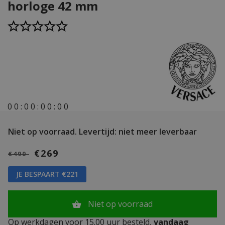
horloge 42 mm
0
0
:
0
0
:
0
0
:
0
0
Niet op voorraad.
Levertijd: niet meer leverbaar
€269
€490
JE BESPAART €221
Niet op voorraad
Op werkdagen voor 15.00 uur besteld,
vandaag