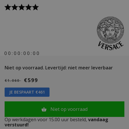
0
0
:
0
0
:
0
0
:
0
0
Niet op voorraad.
Levertijd: niet meer leverbaar
€599
€1.060
JE BESPAART €461
Niet op voorraad
Op werkdagen voor 15.00 uur besteld,
vandaag
verstuurd!