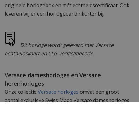
originele horlogebox en mét echtheidscertificaat. Ook
leveren wij er een horlogebandinkorter bij.
Dit horloge wordt geleverd met Versace
echtheidskaart en CLG-verificatiecode.
Versace dameshorloges en Versace
herenhorloges
Onze collectie
Versace horloges
omvat een groot
aantal exclusieve Swiss Made Versace dameshorloges
en Versace herenhorloges. Subtiele uurwerken
gemaakt met passie en geschikt om te dragen bij elk
kledingstuk. De Swiss Made uurwerken in deze
horloges garanderen een perfecte tijdsloop en