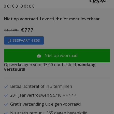
0
0
:
0
0
:
0
0
:
0
0
Niet op voorraad.
Levertijd: niet meer leverbaar
€777
€1.640
JE BESPAART €863
Niet op voorraad
Op werkdagen voor 15.00 uur besteld,
vandaag
verstuurd!
Betaal achteraf of in 3 termijnen
20+ jaar vertrouwen 9.5/10 ⭐⭐⭐⭐⭐
Gratis verzending uit eigen voorraad!
Nu gratis retour + 365 dagen bedenktijd