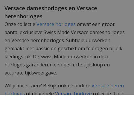
Versace dameshorloges en Versace
herenhorloges
Onze collectie
Versace horloges
omvat een groot
aantal exclusieve Swiss Made Versace dameshorloges
en Versace herenhorloges. Subtiele uurwerken
gemaakt met passie en geschikt om te dragen bij elk
kledingstuk. De Swiss Made uurwerken in deze
horloges garanderen een perfecte tijdsloop en
accurate tijdsweergave.
Wil je meer zien? Bekijk ook de andere
Versace heren
horloges
of de gehele
Versace horloge
collectie. Toch
op zoek naar iets anders? Neem dan een kijkje bij het
complete assortiment
herenhorloges
van WatchXL!
Specificaties