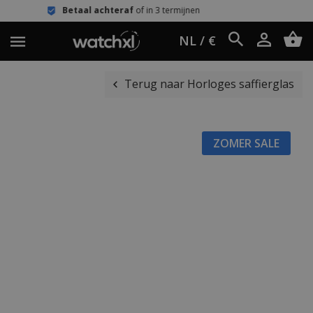
al achteraf
of in 3 termijnen
Eenvou
NL / €
Terug naar Horloges saffierglas
ZOMER SALE