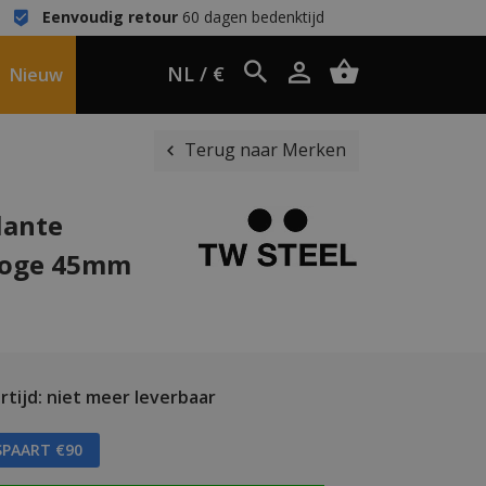
Eenvoudig retour
60 dagen bedenktijd
NL / €
Nieuw
Terug naar Merken
lante
loge 45mm
tijd: niet meer leverbaar
SPAART €90