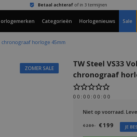
Betaal achteraf
of in 3 termijnen
orlogemerken
Categorieën
Horlogenieuws
Sale
e chronograaf horloge 45mm
TW Steel VS33 Vo
ZOMER SALE
chronograaf hor
0
0
:
0
0
:
0
0
:
0
0
Niet op voorraad.
Lever
€199
€289
JE BE