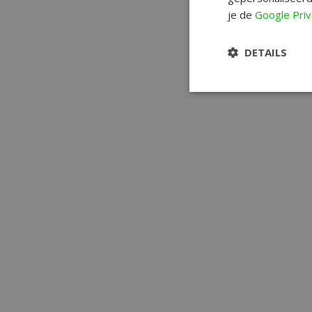
je de
Google Priv
DETAILS