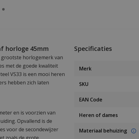
af horloge 45mm
Specificaties
t grootste horlogemerk van
s met de goede kwaliteit
Merk
teel VS33 is een mooi heren
pers hebben zich laten
SKU
EAN Code
meter en is voorzien van
Heren of dames
iding. Opvallend is de
jes voor de secondewijzer
Materiaal behuizing
et zoals de grote