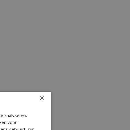
×
e analyseren.
ken voor
ens gebruikt, kun