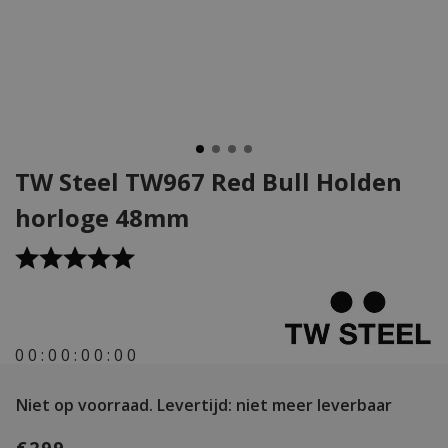
TW Steel TW967 Red Bull Holden
horloge 48mm
0
0
:
0
0
:
0
0
:
0
0
Niet op voorraad.
Levertijd: niet meer leverbaar
€299