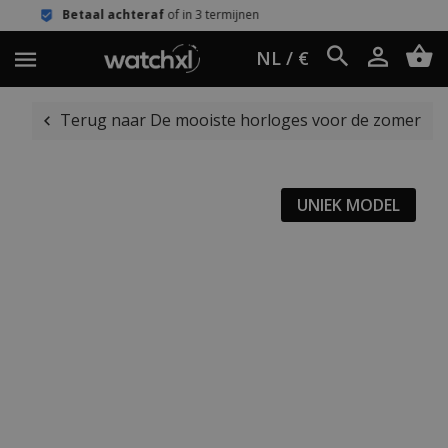
chteraf
of in 3 termijnen
Eenvoudig 
NL / €
Terug naar De mooiste horloges voor de zomer
UNIEK MODEL