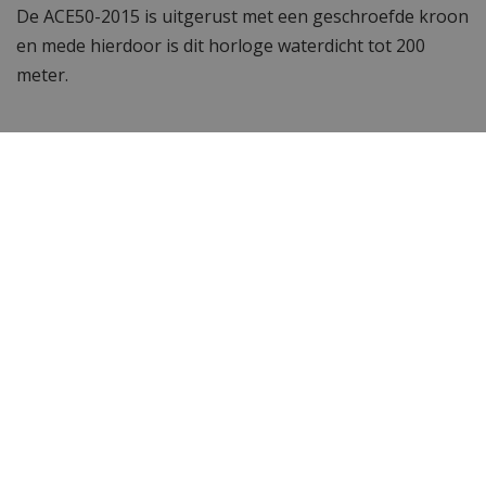
De ACE50-2015 is uitgerust met een geschroefde kroon
en mede hierdoor is dit horloge waterdicht tot 200
meter.
TW Steel ACE50 1995 + 1996 + 2015 zijn
alleen leverbaar bij WatchXL
Wij zijn er trots op dat wij als TW Steel dealer deze
unieke horloges uit de ACE50 collectie in onze voorraad
hebben. Want behalve de ACE50-2015 hebben we ook
de
ACE50-1995
en de
ACE50-1996
. Deze Swiss Made
Limited Editions zijn dan ook alleen bij WatchXL
leverbaar, geen enkele TW Steel leverancier heeft deze
3 uitvoeringen.
Wordt dit horloge verkocht dan zal het niet meer
leverbaar zijn, slechts één liefhebber draagt dan dit