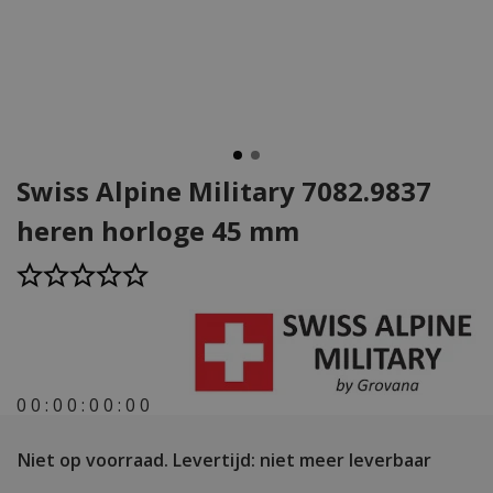
Swiss Alpine Military 7082.9837
heren horloge 45 mm
0
0
:
0
0
:
0
0
:
0
0
Niet op voorraad.
Levertijd: niet meer leverbaar