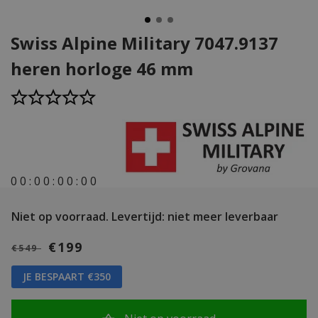
Swiss Alpine Military 7047.9137
heren horloge 46 mm
0
0
:
0
0
:
0
0
:
0
0
Niet op voorraad.
Levertijd: niet meer leverbaar
€199
€549
JE BESPAART €350