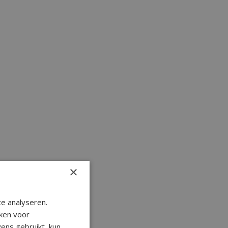
×
e analyseren.
ken voor
ens gebruikt, kun