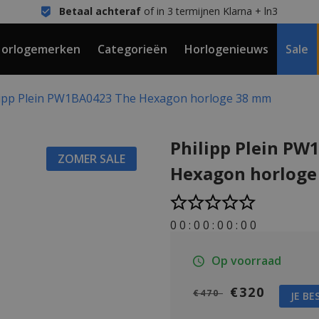
Betaal achteraf
of in 3 termijnen Klarna + ln3
orlogemerken
Categorieën
Horlogenieuws
Sale
lipp Plein PW1BA0423 The Hexagon horloge 38 mm
Philipp Plein PW
ZOMER SALE
Hexagon horloge
0
0
:
0
0
:
0
0
:
0
0
Op voorraad
€320
€470
JE BE