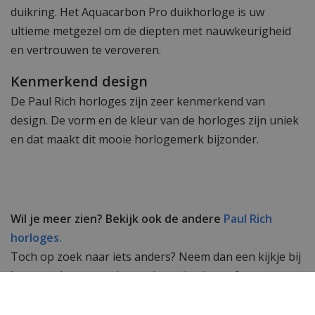
duikring. Het Aquacarbon Pro duikhorloge is uw
ultieme metgezel om de diepten met nauwkeurigheid
en vertrouwen te veroveren.
Kenmerkend design
De Paul Rich horloges zijn zeer kenmerkend van
design. De vorm en de kleur van de horloges zijn uniek
en dat maakt dit mooie horlogemerk bijzonder.
Wil je meer zien? Bekijk ook de andere
Paul Rich
horloges.
Toch op zoek naar iets anders? Neem dan een kijkje bij
het complete assortiment
dameshorloges
&
herenhorloges
van WatchXL!