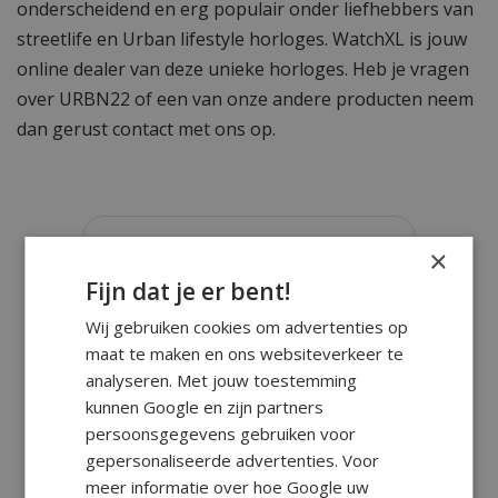
onderscheidend en erg populair onder liefhebbers van
streetlife en Urban lifestyle horloges. WatchXL is jouw
online dealer van deze unieke horloges. Heb je vragen
over URBN22 of een van onze andere producten neem
dan gerust contact met ons op.
×
Fijn dat je er bent!
Wij gebruiken cookies om advertenties op
maat te maken en ons websiteverkeer te
analyseren. Met jouw toestemming
kunnen Google en zijn partners
persoonsgegevens gebruiken voor
gepersonaliseerde advertenties. Voor
meer informatie over hoe Google uw