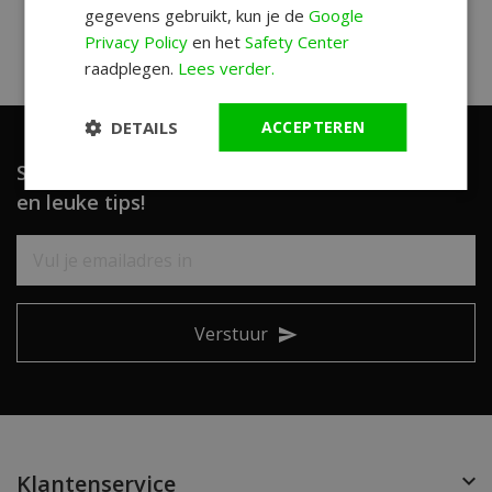
gegevens gebruikt, kun je de
Google
Privacy Policy
en het
Safety Center
raadplegen.
Lees verder.
DETAILS
ACCEPTEREN
Schrijf je in en ontvang unieke aanbiedingen
en leuke tips!
Verstuur
Klantenservice