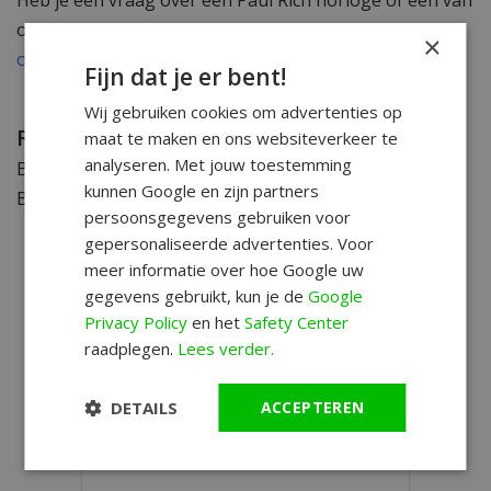
Heb je een vraag over een Paul Rich horloge of een van
onze andere producten? Neem gerust
contact met
×
ons
op.
Fijn dat je er bent!
Wij gebruiken cookies om advertenties op
Reviews WatchXL
maat te maken en ons websiteverkeer te
analyseren. Met jouw toestemming
Benieuwd hoe eerdere klanten over WatchXL denken?
kunnen Google en zijn partners
Bekijk
hier de klantreviews >
persoonsgegevens gebruiken voor
gepersonaliseerde advertenties. Voor
meer informatie over hoe Google uw
gegevens gebruikt, kun je de
Google
Privacy Policy
en het
Safety Center
raadplegen.
Lees verder.
DETAILS
ACCEPTEREN