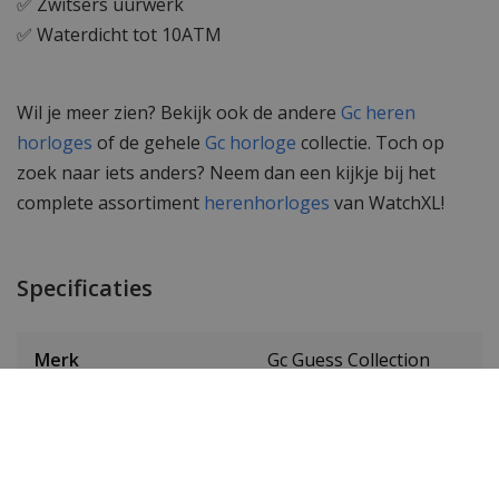
✅ Zwitsers uurwerk
✅ Waterdicht tot 10ATM
Wil je meer zien? Bekijk ook de andere
Gc heren
horloges
of de gehele
Gc horloge
collectie. Toch op
zoek naar iets anders? Neem dan een kijkje bij het
complete assortiment
herenhorloges
van WatchXL!
Specificaties
Merk
Gc Guess Collection
SKU
Y24011G2MF
EAN Code
0091661513800