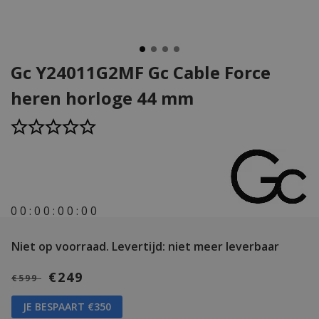
Gc Y24011G2MF Gc Cable Force
heren horloge 44 mm
0
0
:
0
0
:
0
0
:
0
0
Niet op voorraad.
Levertijd: niet meer leverbaar
€249
€599
JE BESPAART €350