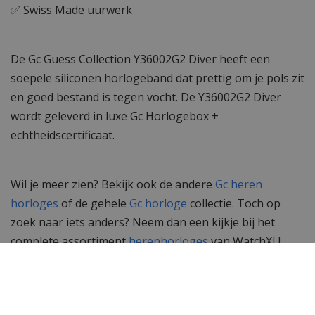
✅ Swiss Made uurwerk
De Gc Guess Collection Y36002G2 Diver heeft een
soepele siliconen horlogeband dat prettig om je pols zit
en goed bestand is tegen vocht. De Y36002G2 Diver
wordt geleverd in luxe Gc Horlogebox +
echtheidscertificaat.
Wil je meer zien? Bekijk ook de andere
Gc heren
horloges
of de gehele
Gc horloge
collectie. Toch op
zoek naar iets anders? Neem dan een kijkje bij het
complete assortiment
herenhorloges
van WatchXL!
Specificaties