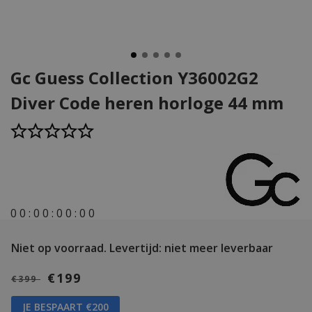
Gc Guess Collection Y36002G2
Diver Code heren horloge 44 mm
0
0
:
0
0
:
0
0
:
0
0
Niet op voorraad.
Levertijd: niet meer leverbaar
€199
€399
JE BESPAART €200