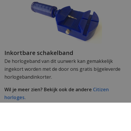
Inkortbare schakelband
De horlogeband van dit uurwerk kan gemakkelijk
ingekort worden met de door ons gratis bijgeleverde
horlogebandinkorter.
Wil je meer zien? Bekijk ook de andere
Citizen
horloges.
Toch op zoek naar iets anders? Neem dan een kijkje bij
het complete assortiment
dameshorloges
&
herenhorloges
van WatchXL!