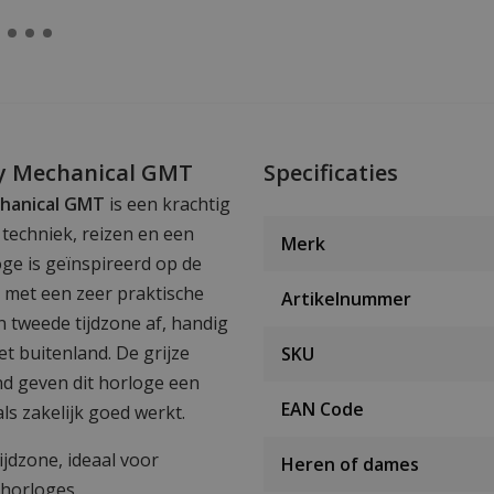
ky Mechanical GMT
Specificaties
chanical GMT
is een krachtig
echniek, reizen en een
Merk
oge is geïnspireerd op de
 met een zeer praktische
Artikelnummer
 tweede tijdzone af, handig
t buitenland. De grijze
SKU
and geven dit horloge een
EAN Code
ls zakelijk goed werkt.
jdzone, ideaal voor
Heren of dames
 horloges.