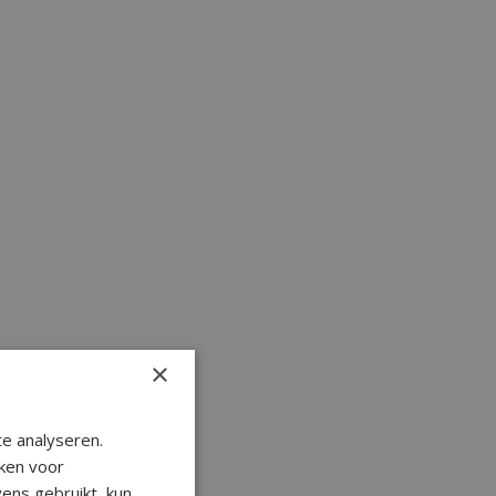
×
e analyseren.
ken voor
ens gebruikt, kun