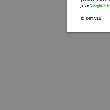
je de
Google Priv
DETAILS