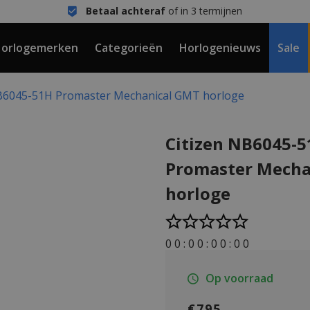
Betaal achteraf
of in 3 termijnen
orlogemerken
Categorieën
Horlogenieuws
Sale
NB6045-51H Promaster Mechanical GMT horloge
Citizen NB6045-
Promaster Mecha
horloge
0
0
:
0
0
:
0
0
:
0
0
Op voorraad
€795