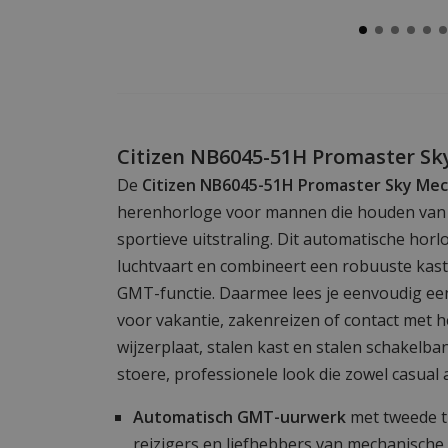
Citizen NB6045-51H Promaster S
De
Citizen NB6045-51H Promaster Sky Me
herenhorloge voor mannen die houden van t
sportieve uitstraling. Dit automatische horl
luchtvaart en combineert een robuuste kast
GMT-functie. Daarmee lees je eenvoudig een
voor vakantie, zakenreizen of contact met he
wijzerplaat, stalen kast en stalen schakelb
stoere, professionele look die zowel casual a
Automatisch GMT-uurwerk
met tweede ti
reizigers en liefhebbers van mechanische