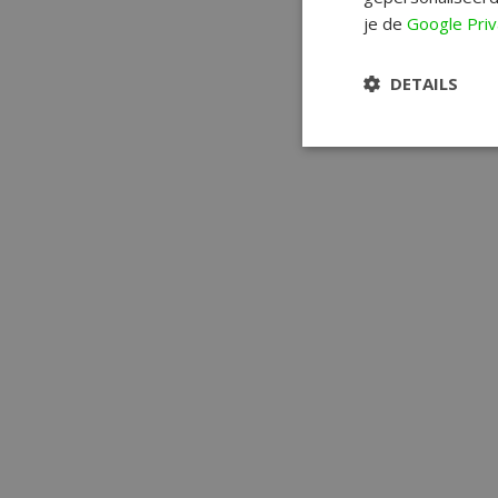
je de
Google Priv
DETAILS