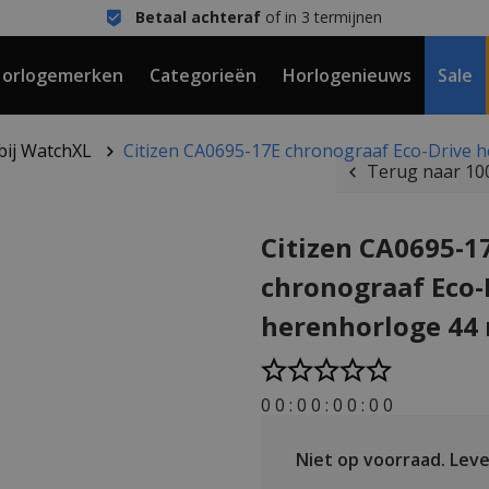
Betaal achteraf
of in 3 termijnen
orlogemerken
Categorieën
Horlogenieuws
Sale
 bij WatchXL
Citizen CA0695-17E chronograaf Eco-Drive
Terug naar 100
Citizen CA0695-1
chronograaf Eco-
herenhorloge 4
0
0
:
0
0
:
0
0
:
0
0
Niet op voorraad.
Lever