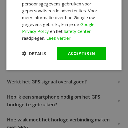
persoonsgegevens gebruiken voor
gepersonaliseerde advertenties. Voor
meer informatie over hoe Google uw
Wat is een GPS horloge precies?
gegevens gebruikt, kun je de
Google
Privacy Policy
en het
Safety Center
Hebben deze GPS horloges navigatie of
raadplegen.
Lees verder.
kaartweergave?
DETAILS
ACCEPTEREN
Waarom zou ik kiezen voor een horloge met
GPS?
Werkt het GPS signaal overal goed?
Heb ik een smartphone nodig om het GPS
horloge te gebruiken?
Hoe vaak moet het horloge verbinding maken
met GPS?