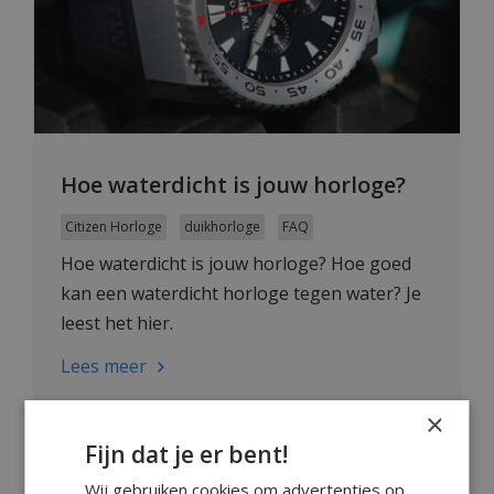
Hoe waterdicht is jouw horloge?
Citizen Horloge
duikhorloge
FAQ
Hoe waterdicht is jouw horloge? Hoe goed
kan een waterdicht horloge tegen water? Je
leest het hier.
Lees meer
×
Fijn dat je er bent!
Wij gebruiken cookies om advertenties op