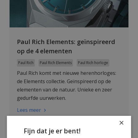
Paul Rich Elements: geïnspireerd
op de 4 elementen
Paul Rich
Paul Rich Elements
Paul Rich horloge
Paul Rich komt met nieuwe herenhorloges:
de Elements collectie. Geïnspireerd op de
elementen van de natuur. Unieke en zeer
gedurfde uurwerken.
Lees meer
×
Fijn dat je er bent!