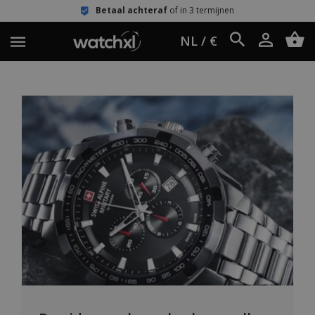
Betaal achteraf
of in 3 termijnen
NL / €