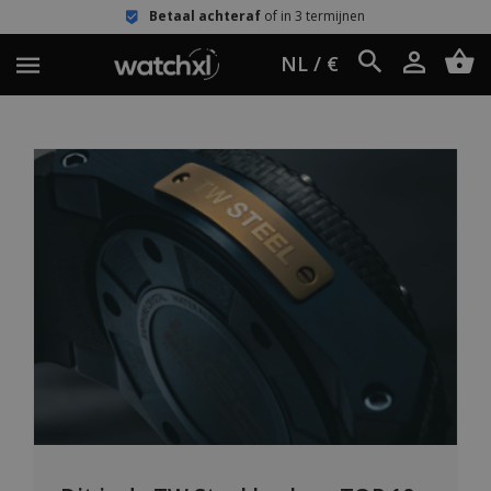
Betaal achteraf
of in 3 termijnen
NL / €