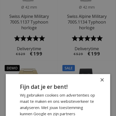
Ø 42 mm
Ø 42 mm
Swiss Alpine Military
Swiss Alpine Military
7005.1137 Typhoon
7005.1134 Typhoon
horloge
horloge
Deliverytime
Deliverytime
€199
€199
€529
€529
DEMO
SALE
×
Fijn dat je er bent!
Wij gebruiken cookies om advertenties op
maat te maken en ons websiteverkeer te
analyseren. Met jouw toestemming
kunnen Google en zijn partners