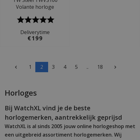
TW Steel TWVS100
Volante horloge
Deliverytime
€199
1
2
3
4
5
..
18
Horloges
Bij WatchXL vind je de beste
horlogemerken, aantrekkelijk geprijsd
WatchXL is al sinds 2005 jouw online horlogeshop met
een uitgebreid assortiment horlogemerken. Wij