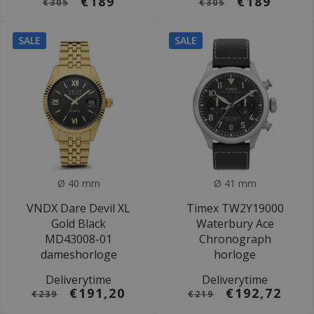
€189
€189
€305
€305
SALE
SALE
Ø 40 mm
Ø 41 mm
VNDX Dare Devil XL
Timex TW2Y19000
Gold Black
Waterbury Ace
MD43008-01
Chronograph
dameshorloge
horloge
Deliverytime
Deliverytime
€191,20
€192,72
€239
€219