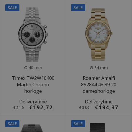
SALE
SALE
Ø 40 mm
Ø 34 mm
Timex TW2W10400
Roamer Amalfi
Marlin Chrono
852844 48 89 20
horloge
dameshorloge
Deliverytime
Deliverytime
€192,72
€194,37
€219
€389
SALE
SALE