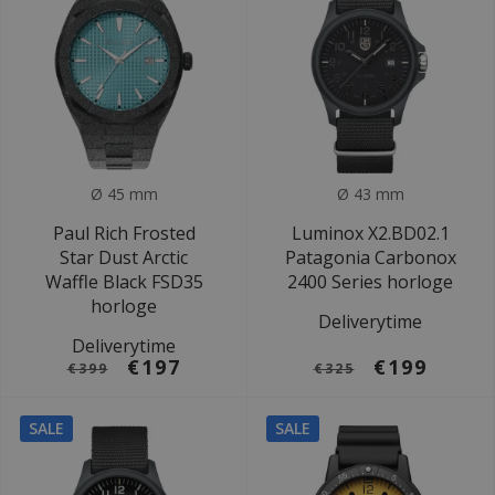
Ø 45 mm
Ø 43 mm
Paul Rich Frosted
Luminox X2.BD02.1
Star Dust Arctic
Patagonia Carbonox
Waffle Black FSD35
2400 Series horloge
horloge
Deliverytime
Deliverytime
€197
€199
€399
€325
SALE
SALE