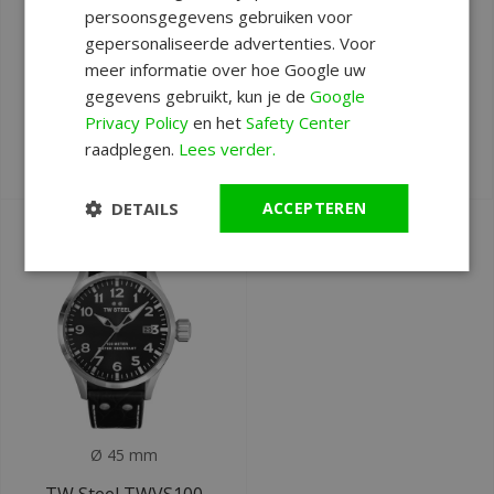
persoonsgegevens gebruiken voor
Ø 43 mm
Ø 44 mm
gepersonaliseerde advertenties. Voor
Paul Rich Star Dust
TW Steel TWCA1
meer informatie over hoe Google uw
II Gold Green SD208
Carbon chronograaf
gegevens gebruikt, kun je de
Google
horloge DEMO
horloge
Privacy Policy
en het
Safety Center
Deliverytime
Deliverytime
raadplegen.
Lees verder.
€199
€199
€379
€299
DETAILS
ACCEPTEREN
Ø 45 mm