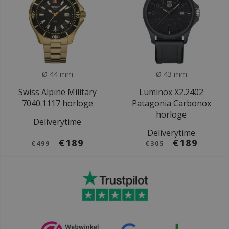
Ø 44 mm
Ø 43 mm
Swiss Alpine Military
Luminox X2.2402
7040.1117 horloge
Patagonia Carbonox
horloge
Deliverytime
Deliverytime
€189
€189
€499
€305