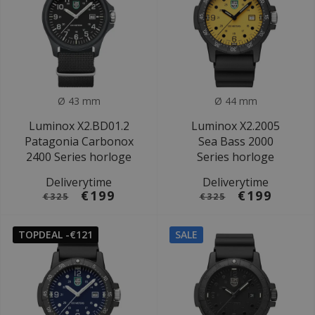
Ø 43 mm
Ø 44 mm
Luminox X2.BD01.2
Luminox X2.2005
Patagonia Carbonox
Sea Bass 2000
2400 Series horloge
Series horloge
Deliverytime
Deliverytime
€199
€199
€325
€325
TOPDEAL -€121
SALE