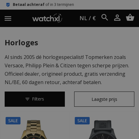
teraf
of in 3 termijnen
Eenvoudig re
NL / €
Horloges
Al sinds 2005 dé horlogespecialist! Topmerken zoals
Versace, Philipp Plein & Citizen tegen scherpe prijzen.
Officieel dealer, origineel product, gratis verzending
NL/BE, 60 dagen retour, achteraf betalen.
Filters
SALE
SALE