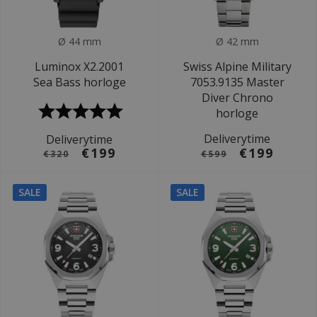
Ø 44 mm
Ø 42 mm
Luminox X2.2001
Swiss Alpine Military
Sea Bass horloge
7053.9135 Master
Diver Chrono
horloge
Deliverytime
Deliverytime
€199
€199
€320
€599
SALE
SALE