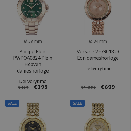
Ø 38 mm
Ø 34 mm
Philipp Plein
Versace VE7901823
PWPOA0824 Plein
Eon dameshorloge
Heaven
Deliverytime
dameshorloge
Deliverytime
€399
€699
€490
€1.380
SALE
SALE