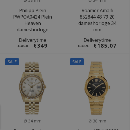
Ø 38 mm
Ø 34 mm
Philipp Plein
Roamer Amalfi
PWPOA0424 Plein
852844 48 79 20
Heaven
dameshorloge 34
dameshorloge
mm
Deliverytime
Deliverytime
€349
€185,07
€490
€389
SALE
SALE
Ø 34 mm
Ø 38 mm