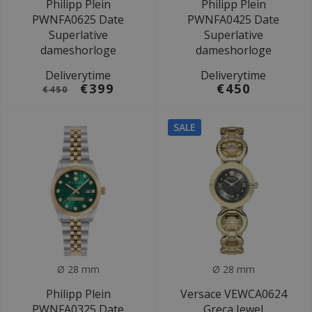
Philipp Plein
Philipp Plein
PWNFA0625 Date
PWNFA0425 Date
Superlative
Superlative
dameshorloge
dameshorloge
Deliverytime
Deliverytime
€399
€450
€450
SALE
Ø 28 mm
Ø 28 mm
Philipp Plein
Versace VEWCA0624
PWNFA0325 Date
Greca Jewel