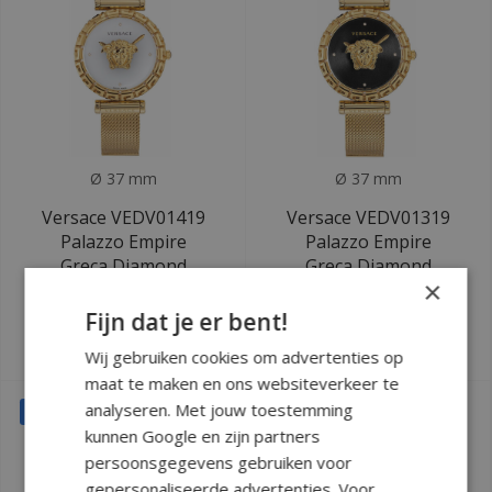
Ø 37 mm
Ø 37 mm
Versace VEDV01419
Versace VEDV01319
Palazzo Empire
Palazzo Empire
Greca Diamond
Greca Diamond
×
dameshorloge
dameshorloge
Fijn dat je er bent!
Deliverytime
Deliverytime
€799
€799
€1.430
€1.430
Wij gebruiken cookies om advertenties op
maat te maken en ons websiteverkeer te
analyseren. Met jouw toestemming
SALE
kunnen Google en zijn partners
persoonsgegevens gebruiken voor
gepersonaliseerde advertenties. Voor