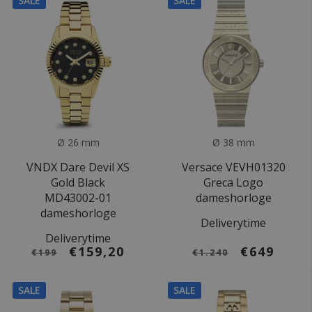
SALE
SALE
Ø 26 mm
Ø 38 mm
VNDX Dare Devil XS
Versace VEVH01320
Gold Black
Greca Logo
MD43002-01
dameshorloge
dameshorloge
Deliverytime
Deliverytime
€159,20
€649
€199
€1.240
SALE
SALE