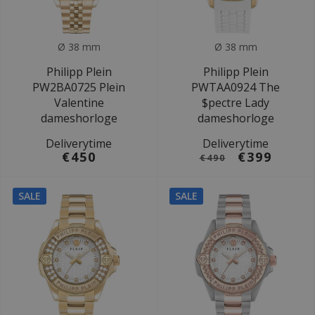
Ø 38 mm
Ø 38 mm
Philipp Plein
Philipp Plein
PW2BA0725 Plein
PWTAA0924 The
Valentine
$pectre Lady
dameshorloge
dameshorloge
Deliverytime
Deliverytime
€450
€399
€490
SALE
SALE