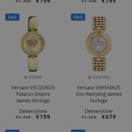
€799
€799
€1.440
€1.440
SALE
SALE
Ø 34 mm
Ø 33,6 mm
Versace VECQ03025
Versace VEHFA0625
Palazzo Empire
Eon Restyling dames
dames horloge
horloge
Deliverytime
Deliverytime
€799
€679
€1.440
€1.220