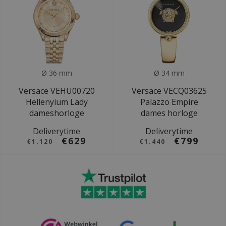
Ø 36 mm
Ø 34 mm
Versace VEHU00720
Versace VECQ03625
Hellenyium Lady
Palazzo Empire
dameshorloge
dames horloge
Deliverytime
Deliverytime
€629
€799
€1.120
€1.440