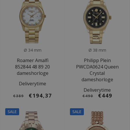
Ø 34 mm
Ø 38 mm
Roamer Amalfi
Philipp Plein
852844 48 89 20
PWCDA0624 Queen
dameshorloge
Crystal
dameshorloge
Deliverytime
Deliverytime
€194,37
€449
€389
€490
SALE
SALE