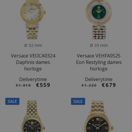
Ø 32 mm
Ø 33 mm
Versace VEOCA0324
Versace VEHFA0525
Daphnis dames
Eon Restyling dames
horloge
horloge
Deliverytime
Deliverytime
€559
€679
€1.010
€1.220
SALE
SALE