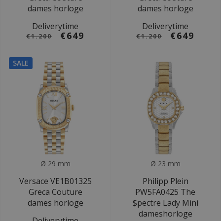
dames horloge
dames horloge
Deliverytime
Deliverytime
€649
€649
€1.200
€1.200
SALE
Ø 29 mm
Ø 23 mm
Versace VE1B01325
Philipp Plein
Greca Couture
PW5FA0425 The
dames horloge
$pectre Lady Mini
dameshorloge
Deliverytime