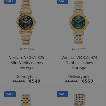
SALE
SALE
Ø 27 mm
Ø 32 mm
Versace VEGFA0825
Versace VEOCA0424
Mini Vanity dames
Daphnis dames
horloge
horloge
Deliverytime
Deliverytime
€549
€559
€1.080
€1.010
SALE
SALE