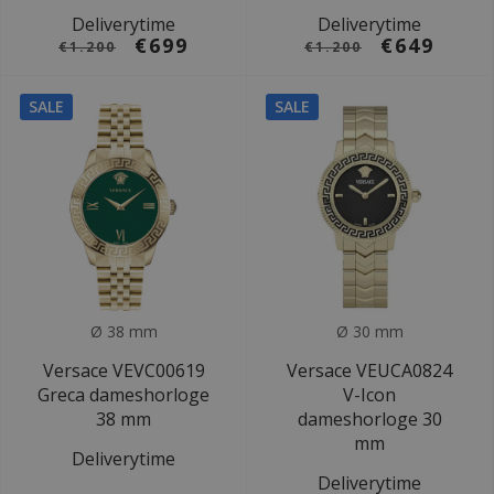
Deliverytime
Deliverytime
€699
€649
€1.200
€1.200
SALE
SALE
Ø 38 mm
Ø 30 mm
Versace VEVC00619
Versace VEUCA0824
Greca dameshorloge
V-Icon
38 mm
dameshorloge 30
mm
Deliverytime
Deliverytime