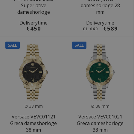
Superlative
dameshorloge 28
dameshorloge
mm
Deliverytime
Deliverytime
€450
€589
€1.060
SALE
SALE
Ø 38 mm
Ø 38 mm
Versace VEVC01121
Versace VEVC01021
Greca dameshorloge
Greca dameshorloge
38 mm
38 mm