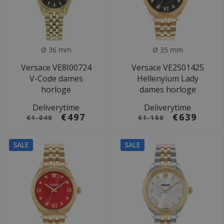
Ø 36 mm
Ø 35 mm
Versace VE8I00724
Versace VE2S01425
V-Code dames
Hellenyium Lady
horloge
dames horloge
Deliverytime
Deliverytime
€497
€639
€1.040
€1.150
SALE
SALE