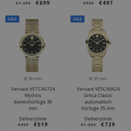
€699
€497
€1.260
€950
SALE
SALE
Ø 36 mm
Ø 35 mm
Versace VETCA0724
Versace VESCA0624
Mythos
Greca Classic
dameshorloge 36
automatisch
mm
horloge 35 mm
Deliverytime
Deliverytime
€519
€729
€950
€1.350