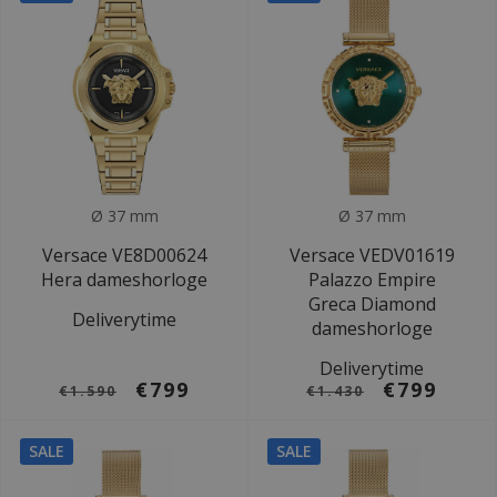
Ø 37 mm
Ø 37 mm
Versace VE8D00624
Versace VEDV01619
Hera dameshorloge
Palazzo Empire
Greca Diamond
Deliverytime
dameshorloge
Deliverytime
€799
€799
€1.590
€1.430
SALE
SALE