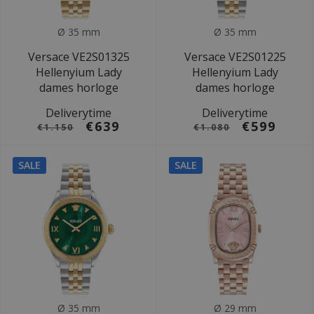
Ø 35 mm
Ø 35 mm
Versace VE2S01325
Versace VE2S01225
Hellenyium Lady
Hellenyium Lady
dames horloge
dames horloge
Deliverytime
Deliverytime
€639
€599
€1.150
€1.080
SALE
SALE
Ø 35 mm
Ø 29 mm