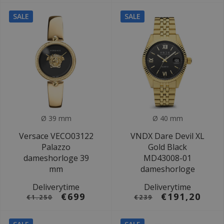
SALE
SALE
Ø 39 mm
Ø 40 mm
Versace VECO03122
VNDX Dare Devil XL
Palazzo
Gold Black
dameshorloge 39
MD43008-01
mm
dameshorloge
Deliverytime
Deliverytime
€699
€191,20
€1.250
€239