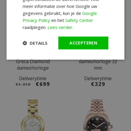
meer informatie over hoe Google uw
gegevens gebruikt, kun je de
Google
Privacy Policy
en het
Safety Center
raadplegen.
Lees verder.
Ø 37 mm
Ø 32 mm
DETAILS
ACCEPTEREN
Versace VEDV00919
Bulova 97M119
Palazzo Empire
Classic
Greca Diamond
dameshorloge 32
dameshorloge
mm
Deliverytime
Deliverytime
€699
€329
€1.310