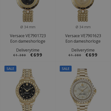
Ø 34 mm
Ø 34 mm
Versace VE7901723
Versace VE7901623
Eon dameshorloge
Eon dameshorloge
Deliverytime
Deliverytime
€699
€699
€1.380
€1.380
SALE
SALE